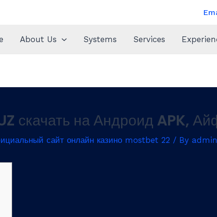
Ema
e
About Us
Systems
Services
Experien
Z скачать на Андроид APK, Ай
ициальный сайт онлайн казино mostbet 22
/ By
admi