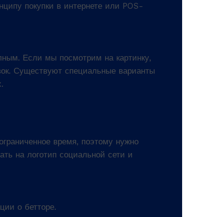
инципу покупки в интернете или POS-
лным. Если мы посмотрим на картинку,
авок. Существуют специальные варианты
.
ограниченное время, поэтому нужно
ать на логотип социальной сети и
ции о бетторе.