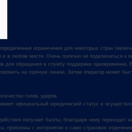
пределенные ограничения для некоторых стран (включая
 и в любом месте. Очень полезно не подключаться к п
ов для обращения в службу поддержки одновременно. Ес
позвонить на горячую линию. Затем оператор может бы
личество голов, ударов.
я имеет официальный юридический статус и осуществля
 действия получает баллы, благодаря чему переходит н
ы, проблемы с интернетом и само страновое отделение