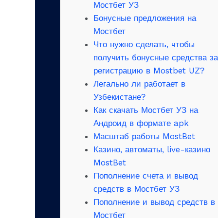
Мостбет УЗ
Бонусные предложения на
Мостбет
Что нужно сделать, чтобы
получить бонусные средства за
регистрацию в Mostbet UZ?
Легально ли работает в
Узбекистане?
Как скачать Мостбет УЗ на
Андроид в формате apk
Масштаб работы MostBet
Казино, автоматы, live-казино
MostBet
Пополнение счета и вывод
средств в Мостбет УЗ
Пополнение и вывод средств в
Мостбет