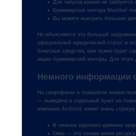
Для запуска казино не требуется 
Букмекерская контора Mostbet по
Вы можете выиграть большие ден
Но объясняется это большой загруженнос
официальный юридический статус и осу
бонусные средства, вам нужно будет с
акции букмекерской конторы. Для этого 
Немного информации 
На смартфонах и планшетах можно поль
— выведена в отдельный пункт на глав
компания Android, имеет очень строгую 
В течение короткого времени запр
Окно — это точная копия ресурс