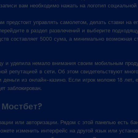
 записи вам необходимо нажать на логотип социальной 
м предстоит управлять самолетом, делать ставки на ег
 перейдите в раздел развлечений и выберите подходящ
тв составляет 5000 сума, а минимально возможная ст
ду и уделила немало внимания своим мобильным прод
сной репутацией в сети. Об этом свидетельствуют мно
и деньги из онлайн-казино. Если игрок моложе 18 лет, 
ет заблокирован.
а Мостбет?
трации или авторизации. Рядом с этой панелью есть б
можете изменить интерфейс на другой язык или устано