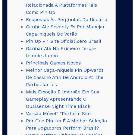
Relacionada A Plataformas Tais
Como Pin Up
Respostas Às Perguntas Do Usuário
Ganhe Até Seventy Fs Por Manejar
Caça-níqueis De Verão
Pin Up – 1 Site Oficial Zero Brasil
Ganhar Até Na Primeiro Terça-
feirade Junho
Principais Games Novos
Melhor Caça-níqueis Pin Upwards
De Cassino Afin De Android At The
Particular Ios
Mais Emoção E Imersão Em Sua
Gameplay Apresentando O
Dualsense Night Time Black
Versão Móvel” “Perform Site
Por Que Pin-up É A Melhor Seleção
Para Jogadores Perform Brasil?