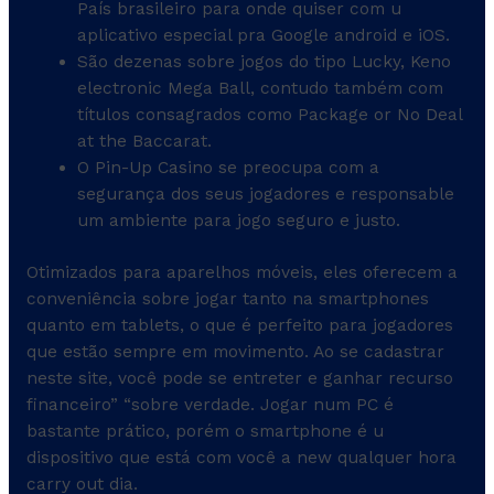
País brasileiro para onde quiser com u
aplicativo especial pra Google android e iOS.
São dezenas sobre jogos do tipo Lucky, Keno
electronic Mega Ball, contudo também com
títulos consagrados como Package or No Deal
at the Baccarat.
O Pin-Up Casino se preocupa com a
segurança dos seus jogadores e responsable
um ambiente para jogo seguro e justo.
Otimizados para aparelhos móveis, eles oferecem a
conveniência sobre jogar tanto na smartphones
quanto em tablets, o que é perfeito para jogadores
que estão sempre em movimento. Ao se cadastrar
neste site, você pode se entreter e ganhar recurso
financeiro” “sobre verdade. Jogar num PC é
bastante prático, porém o smartphone é u
dispositivo que está com você a new qualquer hora
carry out dia.