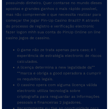
possuindo dinheiro. Quer contarse no mundo dieses
apostas e grandes ganhos o mais rápido possível,
mas não compreende o que necessita realizar para
começar the jogar Pin-Up Casino Brazil? R através
do processo de registro e verificação electronic
fazer logon mhh sua conta do PinUp Online on line
casino jogos de cassino.
O game não ze trata apenas para caso; é 1
experiência de estratégia electronic de riscos
calculados.
A licença determina a new legalidade da””
““marca e obriga a good operadora a cumprir
os requisitos legais.
O cassino opera com alguma licença válida
electronic utiliza tecnologia sobre
criptografia para resguardar as informações
pessoais e financeiras 2 jogadores.
Recentemente eu tive an oportunidade para