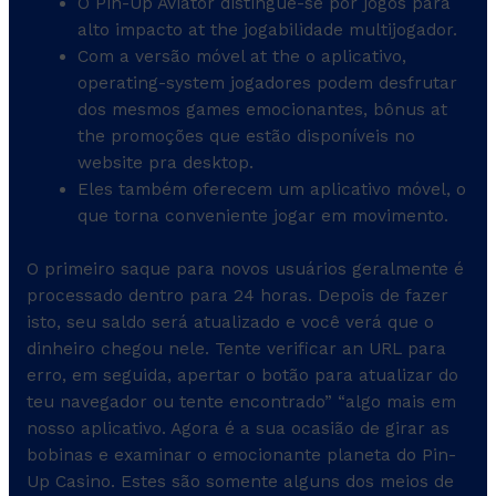
O Pin-Up Aviator distingue-se por jogos para
alto impacto at the jogabilidade multijogador.
Com a versão móvel at the o aplicativo,
operating-system jogadores podem desfrutar
dos mesmos games emocionantes, bônus at
the promoções que estão disponíveis no
website pra desktop.
Eles também oferecem um aplicativo móvel, o
que torna conveniente jogar em movimento.
O primeiro saque para novos usuários geralmente é
processado dentro para 24 horas. Depois de fazer
isto, seu saldo será atualizado e você verá que o
dinheiro chegou nele. Tente verificar an URL para
erro, em seguida, apertar o botão para atualizar do
teu navegador ou tente encontrado” “algo mais em
nosso aplicativo. Agora é a sua ocasião de girar as
bobinas e examinar o emocionante planeta do Pin-
Up Casino. Estes são somente alguns dos meios de