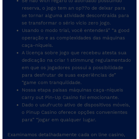
Se não with regard to abordado possuindo
reserva, o jogo tem an op??o de deixar para
se tornar alguma atividade descontraída para
se transformar o sério vício zero jogo.
Usando o modo trial, você entenderá” “a good
operação e as complexidades das máquinas
caça-níqueis.
A licença sobre jogo que recebeu atesta sua
dedicação na criar 1 stimmung regulamentado
em que os jogadores possui a possibilidade
para desfrutar de suas experiências de”
“game com tranquilidade.
Nossa etapa paisas máquinas caça-níqueis
carry out Pin-Up Casino foi emocionante.
Dado o usufructo ativo de dispositivos móveis,
o Pinup Casino oferece opções convenientes
para” “jogar em qualquer lugar.
Examinamos detalhadamente cada on line casino,