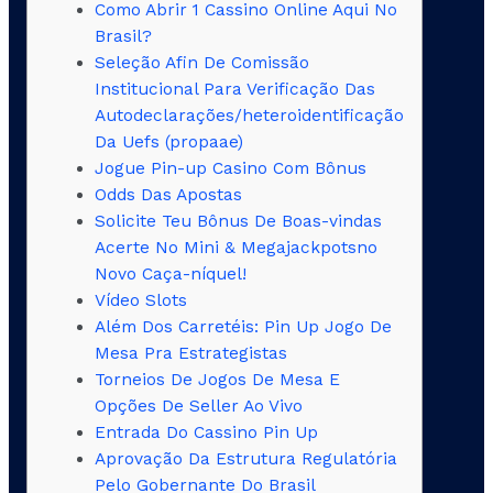
Como Abrir 1 Cassino Online Aqui No
Brasil?
Seleção Afin De Comissão
Institucional Para Verificação Das
Autodeclarações/heteroidentificação
Da Uefs (propaae)
Jogue Pin-up Casino Com Bônus
Odds Das Apostas
Solicite Teu Bônus De Boas-vindas
Acerte No Mini & Megajackpotsno
Novo Caça-níquel!
Vídeo Slots
Além Dos Carretéis: Pin Up Jogo De
Mesa Pra Estrategistas
Torneios De Jogos De Mesa E
Opções De Seller Ao Vivo
Entrada Do Cassino Pin Up
Aprovação Da Estrutura Regulatória
Pelo Gobernante Do Brasil