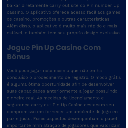
baixar diretamente carry out site do Pin number Up
cassino. O aplicativo oferece acesso fácil aos games
de cassino, promoções e outras características.
Além disso, o aplicativo é muito mais rápido e mais
estável, e também tem seu próprio design exclusivo.
Jogue Pin Up Casino Com
Bônus
Você pode jogar nele mesmo que não tenha
concluído o procedimento de registro. O modo grátis
é alguma ótima oportunidade afin de desenvolver
suas capacidades anteriormente a jogar possuindo
dinheiro real. As medidas de licenciamento e
segurança carry out Pin Up Casino destacam seu
compromisso em fornecer um ambiente de jogo en
paz e justo. Esses aspectos desempenham o papel
importante mhh atração de jogadores que valorizam