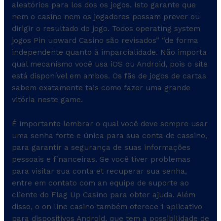
aleatórios para los dos os jogos. Isto garante que
nem o casino nem os jogadores possam prever ou
dirigir o resultado do jogo. Todos operating system
jogos Pin upward Casino são revisados” “​​de forma
independente quanto à imparcialidade. Não importa
qual mecanismo você usa iOS ou Android, pois o site
está disponível em ambos. Os fãs de jogos de cartas
sabem exatamente tais como fazer uma grande
vitória neste game.
É importante lembrar o qual você deve sempre usar
uma senha forte e única para sua conta de cassino,
para garantir a segurança de suas informações
pessoais e financeiras. Se você tiver problemas
para visitar sua conta et recuperar sua senha,
entre em contato com an equipe de suporte ao
cliente do Flag Up Casino para obter ajuda. Além
disso, o on line casino também oferece 1 aplicativo
para dispositivos Android, que tem a possibilidade de