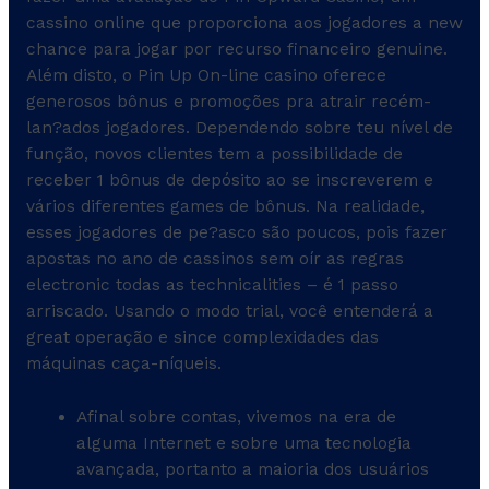
cassino online que proporciona aos jogadores a new
chance para jogar por recurso financeiro genuine.
Além disto, o Pin Up On-line casino oferece
generosos bônus e promoções pra atrair recém-
lan?ados jogadores. Dependendo sobre teu nível de
função, novos clientes tem a possibilidade de
receber 1 bônus de depósito ao se inscreverem e
vários diferentes games de bônus. Na realidade,
esses jogadores de pe?asco são poucos, pois fazer
apostas no ano de cassinos sem oír as regras
electronic todas as technicalities – é 1 passo
arriscado. Usando o modo trial, você entenderá a
great operação e since complexidades das
máquinas caça-níqueis.
Afinal sobre contas, vivemos na era de
alguma Internet e sobre uma tecnologia
avançada, portanto a maioria dos usuários