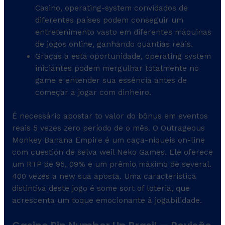
Casino, operating-system convidados de
diferentes países podem conseguir um
entretenimento vasto em diferentes máquinas
de jogos online, ganhando quantias reais.
Graças a esta oportunidade, operating system
iniciantes podem mergulhar totalmente no
game e entender sua essência antes de
começar a jogar com dinheiro.
É necessário apostar to valor do bônus em eventos
reais 5 vezes zero período de o mês. O Outrageous
Monkey Banana Empire é um caça-níqueis on-line
com cuestión de selva weil Neko Games. Ele oferece
um RTP de 95, 09% e um prêmio máximo de several.
400 vezes a new sua aposta. Uma característica
distintiva deste jogo é some sort of loteria, que
acrescenta um toque emocionante à jogabilidade.