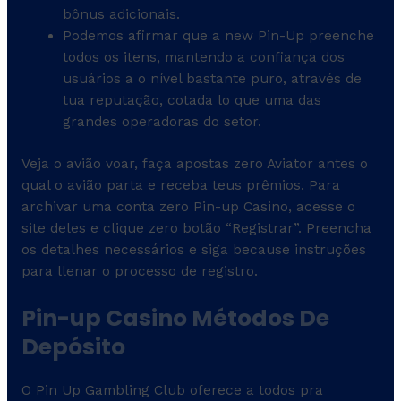
bônus adicionais.
Podemos afirmar que a new Pin-Up preenche
todos os itens, mantendo a confiança dos
usuários a o nível bastante puro, através de
tua reputação, cotada lo que uma das
grandes operadoras do setor.
Veja o avião voar, faça apostas zero Aviator antes o
qual o avião parta e receba teus prêmios. Para
archivar uma conta zero Pin-up Casino, acesse o
site deles e clique zero botão “Registrar”. Preencha
os detalhes necessários e siga because instruções
para llenar o processo de registro.
Pin-up Casino Métodos De
Depósito
O Pin Up Gambling Club oferece a todos pra