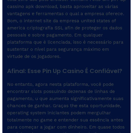
cassino apk download, basta aproveitar as várias
vantagens e ferramentas o qual a empresa oferece.
Bom, o internet site da empresa united states of
america criptografia SSL afin de proteger os dados
pessoais e sobre pagamento. Em qualquer
plataforma que é licenciada, isso é necessário para
sustentar o nível para segurança máximo em
virtude de os jogadores.
Afinal: Esse Pin Up Casino É Confiável?
No entanto, agora nesta plataforma, você pode
encontrar slots possuindo dezenas de linhas de
pagamento, u que aumenta significativamente suas
chances de ganhar. Graças the esta oportunidade,
operating system iniciantes podem mergulhar
totalmente no game e entender sua essência antes
para começar a jogar com dinheiro. Em quase todos