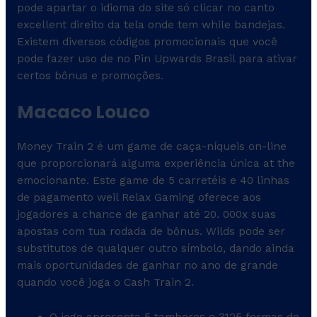
pode apartar o idioma do site só clicar no canto
excellent direito da tela onde tem while bandejas.
Existem diversos códigos promocionais que você
pode fazer uso de no Pin Upwards Brasil para ativar
certos bônus e promoções.
Macaco Louco
Money Train 2 é um game de caça-níqueis on-line
que proporcionará alguma experiência única at the
emocionante. Este game de 5 carretéis e 40 linhas
de pagamento weil Relax Gaming oferece aos
jogadores a chance de ganhar até 20. 000x suas
apostas com tua rodada de bônus. Wilds pode ser
substitutos de qualquer outro símbolo, dando ainda
mais oportunidades de ganhar no ano de grande
quando você joga o Cash Train 2.