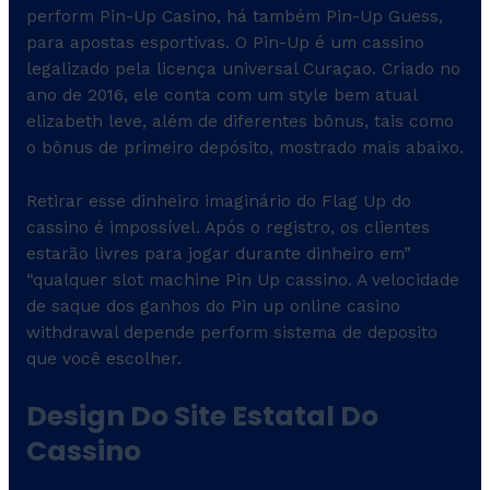
perform Pin-Up Casino, há também Pin-Up Guess,
para apostas esportivas. O Pin-Up é um cassino
legalizado pela licença universal Curaçao. Criado no
ano de 2016, ele conta com um style bem atual
elizabeth leve, além de diferentes bônus, tais como
o bônus de primeiro depósito, mostrado mais abaixo.
Retirar esse dinheiro imaginário do Flag Up do
cassino é impossível. Após o registro, os clientes
estarão livres para jogar durante dinheiro em”
“qualquer slot machine Pin Up cassino. A velocidade
de saque dos ganhos do Pin up online casino
withdrawal depende perform sistema de deposito
que você escolher.
Design Do Site Estatal Do
Cassino