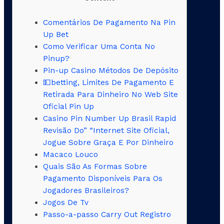
Comentários De Pagamento Na Pin
Up Bet
Como Verificar Uma Conta No
Pinup?
Pin-up Casino Métodos De Depósito
💵betting, Limites De Pagamento E
Retirada Para Dinheiro No Web Site
Oficial Pin Up
Casino Pin Number Up Brasil Rapid
Revisão Do” “Internet Site Oficial,
Jogue Sobre Graça E Por Dinheiro
Macaco Louco
Quais São As Formas Sobre
Pagamento Disponíveis Para Os
Jogadores Brasileiros?
Jogos De Tv
Passo-a-passo Carry Out Registro