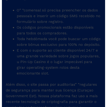
O” “comensal só precisa preencher os dados
pessoais e inserir um código SMS recebido no
formulário sobre registro.
Os códigos promocionais estão disponíveis
para todos os compradores.
Toda hebdómada você pode buscar um código
sobre bônus exclusivo para 100% no depósito.
E com o suporte ao cliente disponível 24/7 e
uma grande variedade sobre jogos populares,
u Pin-Up Casino é o lugar impecável para
girar operating-system rolos desta
emocionante slot.
Além disso, o site passa por auditorias” “regulares
de segurança para manter sua licença (Curaçao
Government Est). Nossa plataforma faz uso a mais
recente tecnologia de criptografia para garantir o