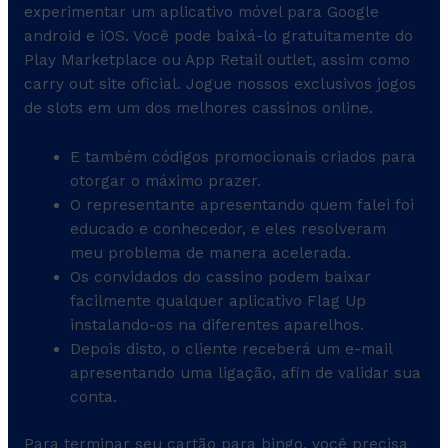
experimentar um aplicativo móvel para Google
android e iOS. Você pode baixá-lo gratuitamente do
Play Marketplace ou App Retail outlet, assim como
carry out site oficial. Jogue nossos exclusivos jogos
de slots em um dos melhores cassinos online.
E também códigos promocionais criados para
otorgar o máximo prazer.
O representante apresentando quem falei foi
educado e conhecedor, e eles resolveram
meu problema de manera acelerada.
Os convidados do cassino podem baixar
facilmente qualquer aplicativo Flag Up
instalando-os na diferentes aparelhos.
Depois disto, o cliente receberá um e-mail
apresentando uma ligação, afin de validar sua
conta.
Para terminar seu cartão para bingo, você precisa