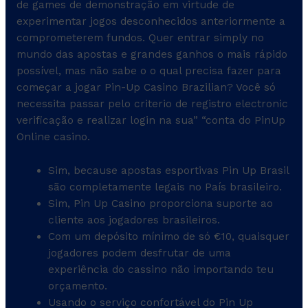
de games de demonstração em virtude de
experimentar jogos desconhecidos anteriormente a
comprometerem fundos. Quer entrar simply no
mundo das apostas e grandes ganhos o mais rápido
possível, mas não sabe o o qual precisa fazer para
começar a jogar Pin-Up Casino Brazilian? Você só
necessita passar pelo criterio de registro electronic
verificação e realizar login na sua” “conta do PinUp
Online casino.
Sim, because apostas esportivas Pin Up Brasil
são completamente legais no País brasileiro.
Sim, Pin Up Casino proporciona suporte ao
cliente aos jogadores brasileiros.
Com um depósito mínimo de só €10, quaisquer
jogadores podem desfrutar de uma
experiência do cassino não importando teu
orçamento.
Usando o serviço confortável do Pin Up