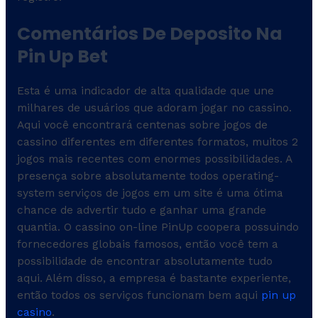
Comentários De Deposito Na
Pin Up Bet
Esta é uma indicador de alta qualidade que une
milhares de usuários que adoram jogar no cassino.
Aqui você encontrará centenas sobre jogos de
cassino diferentes em diferentes formatos, muitos 2
jogos mais recentes com enormes possibilidades. A
presença sobre absolutamente todos operating-
system serviços de jogos em um site é uma ótima
chance de advertir tudo e ganhar uma grande
quantia. O cassino on-line PinUp coopera possuindo
fornecedores globais famosos, então você tem a
possibilidade de encontrar absolutamente tudo
aqui. Além disso, a empresa é bastante experiente,
então todos os serviços funcionam bem aqui
pin up
casino
.