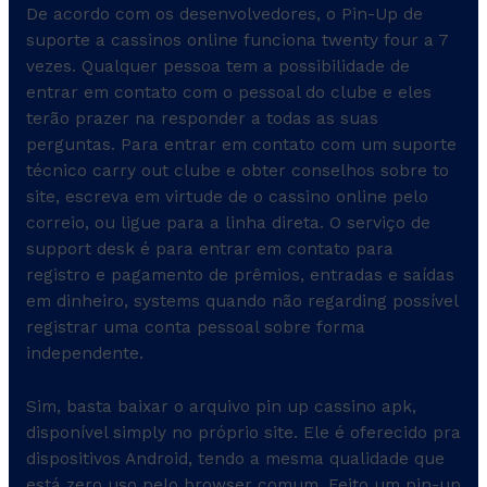
De acordo com os desenvolvedores, o Pin-Up de
suporte a cassinos online funciona twenty four a 7
vezes. Qualquer pessoa tem a possibilidade de
entrar em contato com o pessoal do clube e eles
terão prazer na responder a todas as suas
perguntas. Para entrar em contato com um suporte
técnico carry out clube e obter conselhos sobre to
site, escreva em virtude de o cassino online pelo
correio, ou ligue para a linha direta. O serviço de
support desk é para entrar em contato para
registro e pagamento de prêmios, entradas e saídas
em dinheiro, systems quando não regarding possível
registrar uma conta pessoal sobre forma
independente.
Sim, basta baixar o arquivo pin up cassino apk,
disponível simply no próprio site. Ele é oferecido pra
dispositivos Android, tendo a mesma qualidade que
está zero uso pelo browser comum. Feito um pin-up