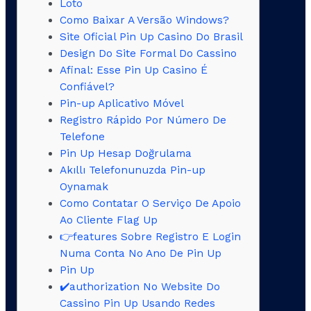
Loto
Como Baixar A Versão Windows?
Site Oficial Pin Up Casino Do Brasil
Design Do Site Formal Do Cassino
Afinal: Esse Pin Up Casino É
Confiável?
Pin-up Aplicativo Móvel
Registro Rápido Por Número De
Telefone
Pin Up Hesap Doğrulama
Akıllı Telefonunuzda Pin-up
Oynamak
Como Contatar O Serviço De Apoio
Ao Cliente Flag Up
👉features Sobre Registro E Login
Numa Conta No Ano De Pin Up
Pin Up
✔️authorization No Website Do
Cassino Pin Up Usando Redes