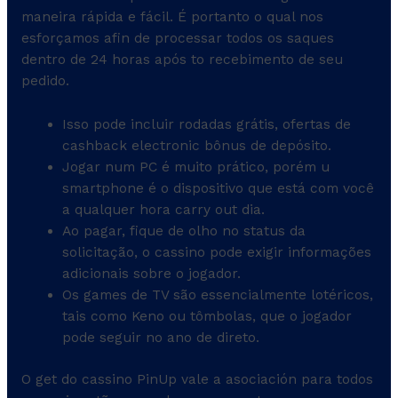
maneira rápida e fácil. É portanto o qual nos
esforçamos afin de processar todos os saques
dentro de 24 horas após to recebimento de seu
pedido.
Isso pode incluir rodadas grátis, ofertas de
cashback electronic bônus de depósito.
Jogar num PC é muito prático, porém u
smartphone é o dispositivo que está com você
a qualquer hora carry out dia.
Ao pagar, fique de olho no status da
solicitação, o cassino pode exigir informações
adicionais sobre o jogador.
Os games de TV são essencialmente lotéricos,
tais como Keno ou tômbolas, que o jogador
pode seguir no ano de direto.
O get do cassino PinUp vale a asociación para todos