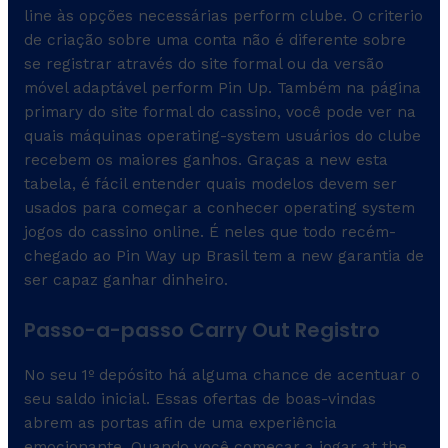
line às opções necessárias perform clube. O criterio
de criação sobre uma conta não é diferente sobre
se registrar através do site formal ou da versão
móvel adaptável perform Pin Up. Também na página
primary do site formal do cassino, você pode ver na
quais máquinas operating-system usuários do clube
recebem os maiores ganhos. Graças a new esta
tabela, é fácil entender quais modelos devem ser
usados para começar a conhecer operating system
jogos do cassino online. É neles que todo recém-
chegado ao Pin Way up Brasil tem a new garantia de
ser capaz ganhar dinheiro.
Passo-a-passo Carry Out Registro
No seu 1º depósito há alguma chance de acentuar o
seu saldo inicial. Essas ofertas de boas-vindas
abrem as portas afin de uma experiência
emocionante. Quando você começar a jogar at the