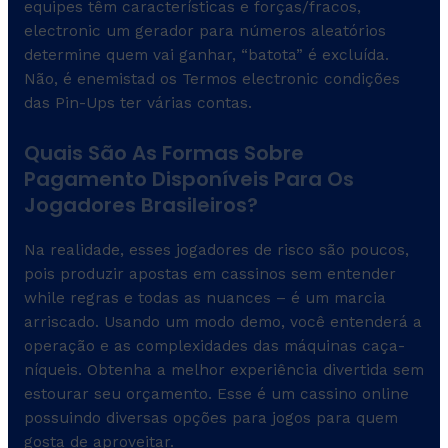
equipes têm características e forças/fracos,
electronic um gerador para números aleatórios
determine quem vai ganhar, “batota” é excluída.
Não, é enemistad os Termos electronic condições
das Pin-Ups ter várias contas.
Quais São As Formas Sobre
Pagamento Disponíveis Para Os
Jogadores Brasileiros?
Na realidade, esses jogadores de risco são poucos,
pois produzir apostas em cassinos sem entender
while regras e todas as nuances – é um marcia
arriscado. Usando um modo demo, você entenderá a
operação e as complexidades das máquinas caça-
níqueis. Obtenha a melhor experiência divertida sem
estourar seu orçamento. Esse é um cassino online
possuindo diversas opções para jogos para quem
gosta de aproveitar.