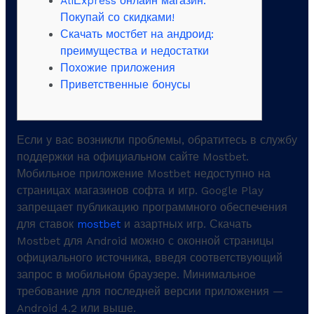
AliЕxpress онлайн магазин.
Покупай со скидками!
Скачать мостбет на андроид:
преимущества и недостатки
Похожие приложения
Приветственные бонусы
Если у вас возникли проблемы, обратитесь в службу
поддержки на официальном сайте Mostbet.
Мобильное приложение Mostbet недоступно на
страницах магазинов софта и игр. Google Play
запрещает публикацию программного обеспечения
для ставок
mostbet
и азартных игр. Скачать
Mostbet для Android можно с оконной страницы
официального источника, введя соответствующий
запрос в мобильном браузере. Минимальное
требование для последней версии приложения —
Android 4.2 или выше.