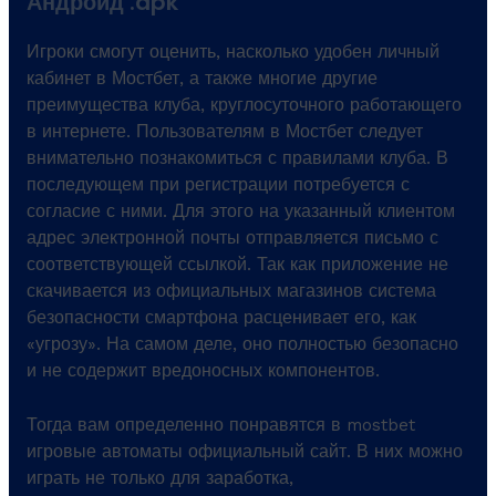
Андроид .apk
Игроки смогут оценить, насколько удобен личный
кабинет в Мостбет, а также многие другие
преимущества клуба, круглосуточного работающего
в интернете. Пользователям в Мостбет следует
внимательно познакомиться с правилами клуба. В
последующем при регистрации потребуется с
согласие с ними. Для этого на указанный клиентом
адрес электронной почты отправляется письмо с
соответствующей ссылкой. Так как приложение не
скачивается из официальных магазинов система
безопасности смартфона расценивает его, как
«угрозу». На самом деле, оно полностью безопасно
и не содержит вредоносных компонентов.
Тогда вам определенно понравятся в mostbet
игровые автоматы официальный сайт. В них можно
играть не только для заработка,