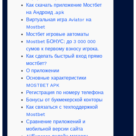
Как скачать приложение Мостбет
на Андроид .apk
Виртуальная игра Aviator на
Mostbet
Мостбет игровые автоматы
Mostbet БОНУС: до 3 000 000
сумов к первому взносу игрока.
Как сделать быстрый вход прямо
мостбет?
О приложении
Основные характеристики
MOSTBET APK
Регистрация по номеру телефона
Бонусы от букмекерской конторы
Как связаться с техподдержкой
Mostbet
Сравнение приложений и
мобильной версии сайта