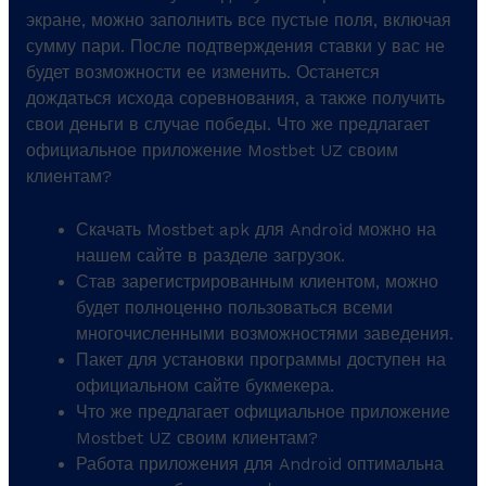
экране, можно заполнить все пустые поля, включая
сумму пари. После подтверждения ставки у вас не
будет возможности ее изменить. Останется
дождаться исхода соревнования, а также получить
свои деньги в случае победы. Что же предлагает
официальное приложение Mostbet UZ своим
клиентам?
Скачать Mostbet apk для Android можно на
нашем сайте в разделе загрузок.
Став зарегистрированным клиентом, можно
будет полноценно пользоваться всеми
многочисленными возможностями заведения.
Пакет для установки программы доступен на
официальном сайте букмекера.
Что же предлагает официальное приложение
Mostbet UZ своим клиентам?
Работа приложения для Android оптимальна