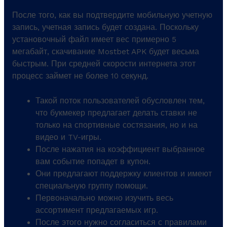
После того, как вы подтвердите мобильную учетную
запись, учетная запись будет создана. Поскольку
установочный файл имеет вес примерно 5
мегабайт, скачивание Mostbet APK будет весьма
быстрым. При средней скорости интернета этот
процесс займет не более 10 секунд.
Такой поток пользователей обусловлен тем,
что букмекер предлагает делать ставки не
только на спортивные состязания, но и на
видео и TV-игры.
После нажатия на коэффициент выбранное
вам событие попадет в купон.
Они предлагают поддержку клиентов и имеют
специальную группу помощи.
Первоначально можно изучить весь
ассортимент предлагаемых игр.
После этого нужно согласиться с правилами