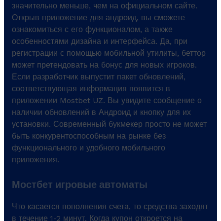
значительно меньше, чем на официальном сайте.
Открыв приложение для андроид, вы сможете
ознакомиться с его функционалом, а также
особенностями дизайна и интерфейса. Да, при
регистрации с помощью мобильной утилиты, беттор
может претендовать на бонус для новых игроков.
Если разработчик выпустит пакет обновлений,
соответствующая информация появится в
приложении Mostbet UZ. Вы увидите сообщение о
наличии обновлений в Андроид и кнопку для их
установки. Современный букмекер просто не может
быть конкурентоспособным на рынке без
функционального и удобного мобильного
приложения.
Мостбет игровые автоматы
Что касается пополнения счета, то средства заходят
в течение 1-2 минут. Когда купон откроется на