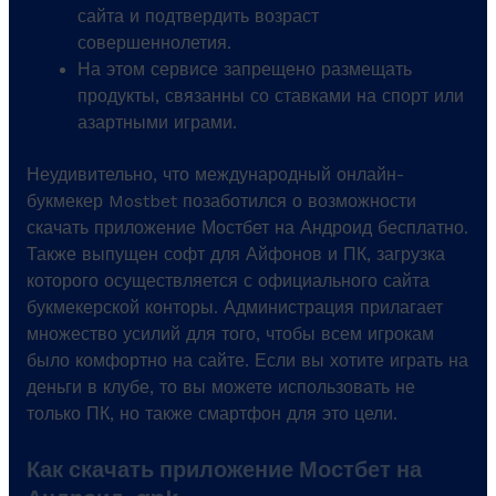
сайта и подтвердить возраст
совершеннолетия.
На этом сервисе запрещено размещать
продукты, связанны со ставками на спорт или
азартными играми.
Неудивительно, что международный онлайн-
букмекер Mostbet позаботился о возможности
скачать приложение Мостбет на Андроид бесплатно.
Также выпущен софт для Айфонов и ПК, загрузка
которого осуществляется с официального сайта
букмекерской конторы. Администрация прилагает
множество усилий для того, чтобы всем игрокам
было комфортно на сайте. Если вы хотите играть на
деньги в клубе, то вы можете использовать не
только ПК, но также смартфон для это цели.
Как скачать приложение Мостбет на