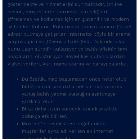
göstermekte ve hizmetlerini sunmaktadır. Online
casino, müşterilerini korumak için bilgileri
şifrelemek ve kodlamak için en güvenilir ve modern
sistemleri kullanır. Kullanıcılar zaman zaman güncel
adresi bulmaya çalışırlar. İnternette böyle bir arama
sorgusu girmek güvensiz hale geldi. Dolandırıcılar
bunu uzun süredir kullanıyor ve bahis ofisinin tam
kopyalarını oluşturuyor. Böylelikle kullanıcılardan
kişisel verileri, kart numaralarını ve parayı çalarlar.
Bu özellik, maç başlamadan önce neler olup
bittiğine dair size daha net bir fikir vererek
yanlış bahis yapma olasılığını azaltmaya
yardımcı olur.
Biraz daha uzun sürecek, ancak pratikte
oldukça etkilidirler.
Mostbet’in resmi sitesi engellenirse,
müşteriler ayna adı verilen ek İnternet
sitelerini kullanabilir.