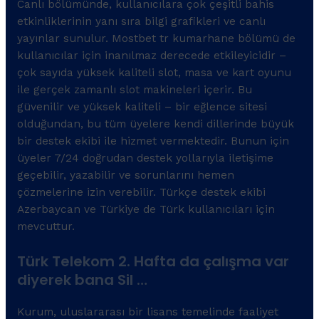
Canlı bölümünde, kullanıcılara çok çeşitli bahis
etkinliklerinin yanı sıra bilgi grafikleri ve canlı
yayınlar sunulur. Mostbet tr kumarhane bölümü de
kullanıcılar için inanılmaz derecede etkileyicidir –
çok sayıda yüksek kaliteli slot, masa ve kart oyunu
ile gerçek zamanlı slot makineleri içerir. Bu
güvenilir ve yüksek kaliteli – bir eğlence sitesi
olduğundan, bu tüm üyelere kendi dillerinde büyük
bir destek ekibi ile hizmet vermektedir. Bunun için
üyeler 7/24 doğrudan destek yollarıyla iletişime
geçebilir, yazabilir ve sorunlarını hemen
çözmelerine izin verebilir. Türkçe destek ekibi
Azerbaycan ve Türkiye de Türk kullanıcıları için
mevcuttur.
Türk Telekom 2. Hafta da çalışma var
diyerek bana Sil …
Kurum, uluslararası bir lisans temelinde faaliyet