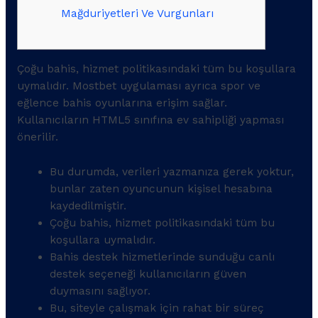
Mağduriyetleri Ve Vurgunları
Çoğu bahis, hizmet politikasındaki tüm bu koşullara
uymalıdır. Mostbet uygulaması ayrıca spor ve
eğlence bahis oyunlarına erişim sağlar.
Kullanıcıların HTML5 sınıfına ev sahipliği yapması
önerilir.
Bu durumda, verileri yazmanıza gerek yoktur,
bunlar zaten oyuncunun kişisel hesabına
kaydedilmiştir.
Çoğu bahis, hizmet politikasındaki tüm bu
koşullara uymalıdır.
Bahis destek hizmetlerinde sunduğu canlı
destek seçeneği kullanıcıların güven
duymasını sağlıyor.
Bu, siteyle çalışmak için rahat bir süreç