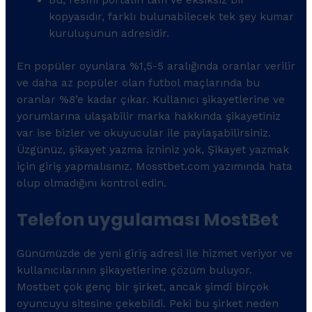
kopyasıdır, farklı bulunabilecek tek şey kumar
kuruluşunun adresidir.
En popüler oyunlara %1,5-5 aralığında oranlar verilir
ve daha az popüler olan futbol maçlarında bu
oranlar %8’e kadar çıkar. Kullanıcı şikayetlerine ve
yorumlarına ulaşabilir marka hakkında şikayetiniz
var ise bizler ve okuyucular ile paylaşabilirsiniz.
Üzgünüz, şikayet yazma izniniz yok, Şikayet yazmak
için giriş yapmalısınız. Mosstbet.com yazımında hata
olup olmadığını kontrol edin.
Telefon uygulaması MostBet
Günümüzde de yeni giriş adresi ile hizmet veriyor ve
kullanıcılarının şikayetlerine çözüm buluyor.
Mostbet çok genç bir şirket, ancak şimdi birçok
oyuncuyu sitesine çekebildi. Peki bu şirket neden