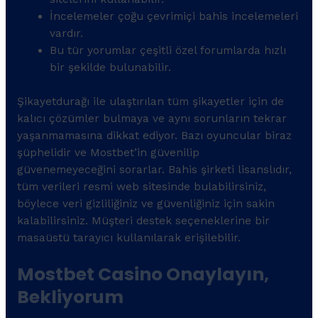
İncelemeler çoğu çevrimiçi bahis incelemeleri
vardır.
Bu tür yorumlar çeşitli özel forumlarda hızlı
bir şekilde bulunabilir.
Şikayetdurağı ile ulaştırılan tüm şikayetler için de
kalıcı çözümler bulmaya ve aynı sorunların tekrar
yaşanmamasına dikkat ediyor. Bazı oyuncular biraz
şüphelidir ve Mostbet’in güvenilip
güvenemeyeceğini sorarlar. Bahis şirketi lisanslıdır,
tüm verileri resmi web sitesinde bulabilirsiniz,
böylece veri gizliliğiniz ve güvenliğiniz için sakin
kalabilirsiniz. Müşteri destek seçeneklerine bir
masaüstü tarayıcı kullanılarak erişilebilir.
Mostbet Casino Onaylayın,
Bekliyorum