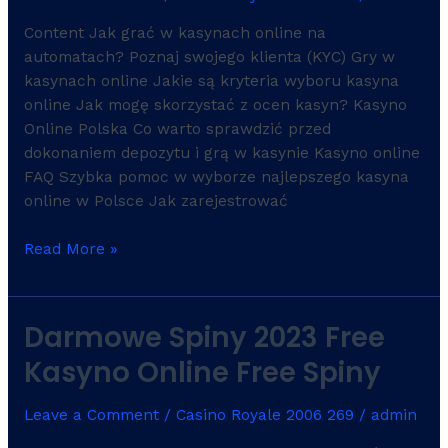
Polsce
Content Jak grać w kasynach online na
automatach? Poznaj swojego klienta (KYC) Gry w
kasynach online Jakie są kryteria wyboru kasyna
online Jak mogę skorzystać z ocen kasyn? Kasyno
Online Polska Co warto sprawdzić przed
dokonaniem depozytu i grą w kasynie Kasyno online
FAQ Szybka pomoc w wyborze najlepszego kasyna
online w Polsce Jak zarejestrować
Read More »
Darmowe Spiny 2023 Free
Darmowe
Spiny
Kasyno Online Free Spiny
2023
Free
Leave a Comment
/
Casino Royale 2006 269
/
admin
Kasyno