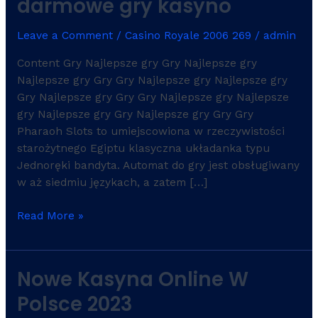
darmowe gry kasyno
online
łatwe
Leave a Comment
/
Casino Royale 2006 269
/
admin
i
darmowe
Content Gry Najlepsze gry Gry Najlepsze gry
gry
Najlepsze gry Gry Gry Najlepsze gry Najlepsze gry
kasyno
Gry Najlepsze gry Gry Gry Najlepsze gry Najlepsze
gry Najlepsze gry Gry Najlepsze gry Gry Gry
Pharaoh Slots to umiejscowiona w rzeczywistości
starożytnego Egiptu klasyczna układanka typu
Jednoręki bandyta. Automat do gry jest obsługiwany
w aż siedmiu językach, a zatem […]
Read More »
Nowe Kasyna Online W
Nowe
Kasyna
Polsce 2023
Online