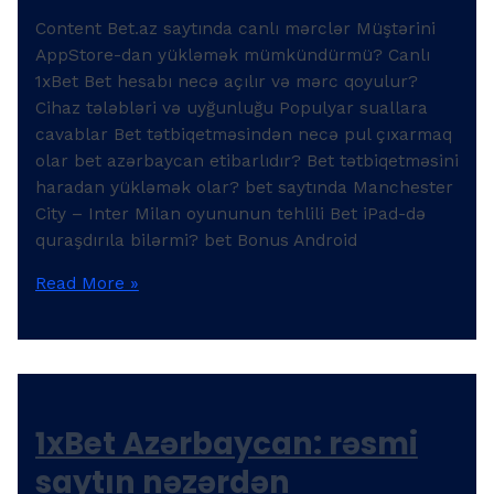
Content Bet.az saytında canlı mərclər Müştərini
AppStore-dan yükləmək mümkündürmü? Canlı
1xBet Bet hesabı necə açılır və mərc qoyulur?
Cihaz tələbləri və uyğunluğu Populyar suallara
cavablar Bet tətbiqetməsindən necə pul çıxarmaq
olar bet azərbaycan etibarlıdır? Bet tətbiqetməsini
haradan yükləmək olar? bet saytında Manchester
City – Inter Milan oyununun tehlili Bet iPad-də
quraşdırıla bilərmi? bet Bonus Android
Read More »
1xBet Azərbaycan: rəsmi
saytın nəzərdən