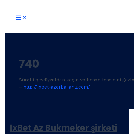
Main
Skip
1xBet
1xBet
1xBet
1xBet
1xBet
Menu
to
Az
Az
Az
Azərbaycan
Azərbaycan:
content
Bukmeker
Bukmeker
Bukmeker
Bonuslar,
rəsmi
şirkəti
şirkəti
şirkəti
qeydiyyat,
saytın
rəsmi
rəsmi
rəsmi
kazino
nəzərdən
saytı
saytı
saytı
keçirilməsi
1xBet
1xBet
1xBet
Azərbaycan,
Azərbaycan,
Azərbaycan,
740
xBet
xBet
xBet
Azerbaijan,
Azerbaijan,
Azerbaijan,
1
1
1
Sürətli qeydiyyatdan keçin və hesab təsdiqini gözl
x
x
x
–
http://1xbet-azerbaijan2.com/
Bet
Bet
Bet
1xBet Az Bukmeker şirkəti