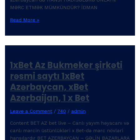
azerbaycan dƏ HANSI HADİSƏLƏRƏ ONLAYN
MƏRC ETMƏK MÜMKÜNDÜR? İDMAN
Read More »
1xBet Az Bukmeker şirkəti
rəsmi saytı 1xBet
Azərbaycan, xBet
Azerbaijan, 1 x Bet
Leave a Comment
/
740
/
admin
Content BET AZ bet live – Canlı yayım həyacanı və
canlı mərcin üstünlükləri x Bet-də mərc növləri
hansılardır BET AZERBAYCAN – GƏLİN BAZARLARA