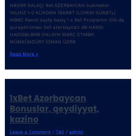
NƏZƏR SALAQ! Bet AZERBAYCAN bukmeker
YALNIZ 1-2 KLİKDƏN İBARƏT İLDIRIM SÜRƏTLİ
MƏRC Rəsmi sayta baxış 1 x Bet Proqramın iOS-da
quraşdırılması bet azerbaycan dƏ HANSI
HADİSƏLƏRƏ ONLAYN MƏRC ETMƏK
MÜMKÜNDÜR? İDMAN ÜZRƏ
Read More »
1xBet Azərbaycan
Bonuslar, qeydiyyat,
kazino
Leave a Comment
/
740
/
admin