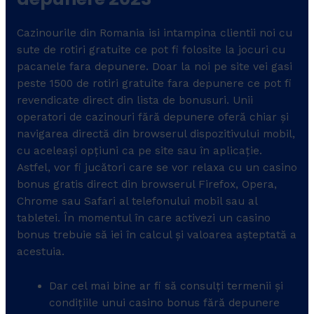
Cazinourile din Romania isi intampina clientii noi cu
sute de rotiri gratuite ce pot fi folosite la jocuri cu
pacanele fara depunere. Doar la noi pe site vei gasi
peste 1500 de rotiri gratuite fara depunere ce pot fi
revendicate direct din lista de bonusuri. Unii
operatori de cazinouri fără depunere oferă chiar și
navigarea directă din browserul dispozitivului mobil,
cu aceleași opțiuni ca pe site sau în aplicație.
Astfel, vor fi jucători care se vor relaxa cu un casino
bonus gratis direct din browserul Firefox, Opera,
Chrome sau Safari al telefonului mobil sau al
tabletei. În momentul în care activezi un casino
bonus trebuie să iei în calcul și valoarea așteptată a
acestuia.
Dar cel mai bine ar fi să consulți termenii și
condițiile unui casino bonus fără depunere