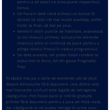
pentru a ști exact ce presupune respectivul
bonus.
De fiecare dată când activezi un bonus îți
dorești să obții cât mai multe avantaje, astfel
încât, la final, să ieși pe plus.
Membrii obțin puncte de fidelitate, avansează
la noi niveluri, primesc bonusurile aferente
nivelului atins și continuă să joace pentru a
atinge nivelul finalul în cadrul programului.
De data aceasta, vei putea folosi rundele la
slotul Hot to Burn, tot din gama Pragmatic
Play.
Îți lăsăm mai jos o serie de elemente util de știut
despre bonusurile fără depunere. Una dintre cele
mai frecvente confuzii este legată de retragerea
câștigurilor. Poți folosi banii și rotirile gratuite
primite fără depunere pentru a juca pe miză reală,
dar câștigurile le vei putea retrage în urma unor