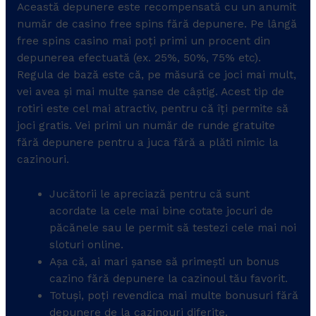
Această depunere este recompensată cu un anumit
număr de casino free spins fără depunere. Pe lângă
free spins casino mai poți primi un procent din
depunerea efectuată (ex. 25%, 50%, 75% etc).
Regula de bază este că, pe măsură ce joci mai mult,
vei avea și mai multe șanse de câștig. Acest tip de
rotiri este cel mai atractiv, pentru că îți permite să
joci gratis. Vei primi un număr de runde gratuite
fără depunere pentru a juca fără a plăti nimic la
cazinouri.
Jucătorii le apreciază pentru că sunt
acordate la cele mai bine cotate jocuri de
păcănele sau le permit să testezi cele mai noi
sloturi online.
Așa că, ai mari șanse să primești un bonus
cazino fără depunere la cazinoul tău favorit.
Totuși, poți revendica mai multe bonusuri fără
depunere de la cazinouri diferite.