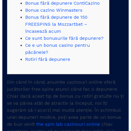
Bonus fără depunere ContiCazino
Bonus cazino Winmasters
Bonus fără depunere de 150
FREESPINS la Mozzartbet –
încasează acum
Ce sunt bonusurile fără depunere?
Ce e un bonus casino pentru
păcănele?
Rotiri fără depunere
Din când în când, anumite cazinouri online oferă
jucătorilor free spins atunci când fac o depunere.
Chiar dacă acest tip de bonus cu rotiri gratuite nu ți
se va părea atât de atractiv la început, noi îți
sugerăm să-i acorzi mai multă atenție. În schimbul
unei depuneri modice, poți avea parte de un bonus
de bun venit
the spin lab cazinouri online
chiar