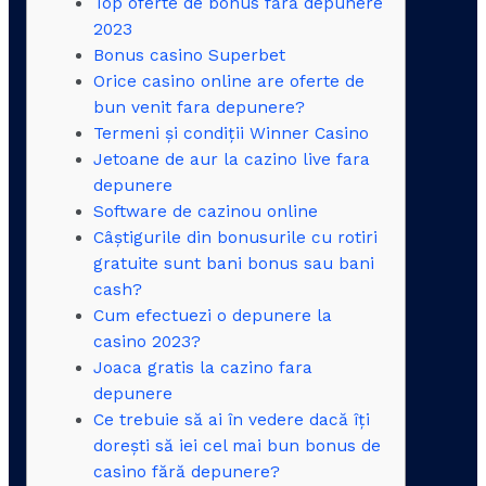
Top oferte de bonus fără depunere
2023
Bonus casino Superbet
Orice casino online are oferte de
bun venit fara depunere?
Termeni și condiții Winner Casino
Jetoane de aur la cazino live fara
depunere
Software de cazinou online
Câștigurile din bonusurile cu rotiri
gratuite sunt bani bonus sau bani
cash?
Cum efectuezi o depunere la
casino 2023?
Joaca gratis la cazino fara
depunere
Ce trebuie să ai în vedere dacă îți
dorești să iei cel mai bun bonus de
casino fără depunere?