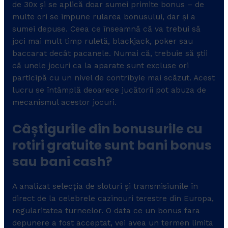
de 30x și se aplică doar sumei primite bonus – de
multe ori se impune rularea bonusului, dar și a
sumei depuse. Ceea ce înseamnă că va trebui să
joci mai mult timp ruletă, blackjack, poker sau
baccarat decât pacanele. Numai că, trebuie să știi
că unele jocuri ca la aparate sunt excluse ori
participă cu un nivel de contribyie mai scăzut. Acest
lucru se întâmplă deoarece jucătorii pot abuza de
mecanismul acestor jocuri.
Câștigurile din bonusurile cu
rotiri gratuite sunt bani bonus
sau bani cash?
A analizat selecția de sloturi și transmisiunile în
direct de la celebrele cazinouri terestre din Europa,
regularitatea turneelor. O data ce un bonus fara
depunere a fost acceptat, vei avea un termen limita