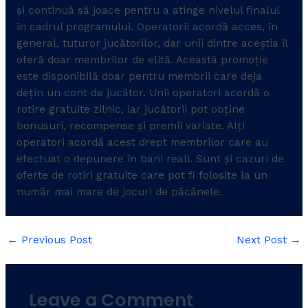
și continuă să joace pentru a atinge nivelul finalul
în cadrul programului. Operatorii acordă acces, în
general, tuturor jucătorilor, dar unii dintre aceștia îl
oferă doar membrilor de elită. Această promoție
este disponibilă doar pentru membrii care deja
dețîn un cont de jucător. Unii operatori acordă o
rotire gratuite zilnic, iar jucătorii pot obține
bonusuri, recompense și premii variate. Alți
operatori acordă acest drept membrilor care au
efectuat o depunere în bani reali. Sunt și cazuri de
oferte de rotiri gratuite care pot fi folosite la un
număr mai mare de jocuri de păcănele.
←
Previous Post
Next Post
→
Leave a Comment