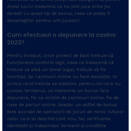
Acest lucru inseamna ca nu poti juca orice joc
doresti cu acest tip de bonus, ceea ce poate fi
dezamagitor pentru unii jucatori.
Cum efectuezi o depunere la casino
2023?
Pentru început, orice proiect de bani trebuie să
funcționeze conform legii, ceea ce înseamnă că
trebuie să aibă un temei legal, trebuie să fie
licențiat, iar cazinouri online nu face excepție. In
primul rand trebuie sa stabilim, pentru cei care nu
cunosc termenul, ce inseamna un bonus fara
depunere, fie ca vorbim de cazinouri online, fie de
case de pariuri online. Asadar, un astfel de bonus
este acordat de operatorii de jocuri de noroc tuturor
celor care isi deschid cont nou, fac verificarea
identitatii si indeplinesc termenii si conditiile