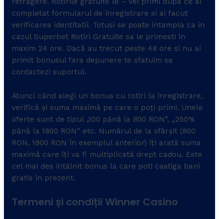
retragere. Rotirile gratuite le – vei primi dupa ce ai
completat formularul de înregistrare si ai facut
verificarea identitatii. Totusi se poate intampla ca in
cazul Superbet Rotiri Gratuite sa le primesti in
maxim 24 ore. Dacă au trecut peste 48 ore si nu ai
primit bonusul fara depunere te sfatuim sa
contactezi suportul.
Atunci când alegi un bonus cu rotiri la înregistrare,
verifică și suma maximă pe care o poți primi. Unele
oferte sunt de tipul „100 până la 800 RON”, „250%
până la 1800 RON“ etc. Numărul de la sfârșit (800
RON, 1800 RON în exemplul anterior) îți arată suma
maximă care îți va fi multiplicată drept cadou. Este
cel mai des întâlnit bonus la care poti castiga bani
gratis în prezent.
Termeni și condiții Winner Casino