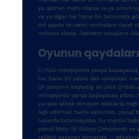
ya qismən məhv olarsa və ya ümumiyy
və ya digər hər hansı bir təzminata gö
aid qayda və rəsmi normalara riayət o
mövcud olarsa, Operator uduşların ödən
Oyunun qaydalar
C) Poul mövqeyində yarışa başlayacaq 
hər hansı bir pilota dair oynanılan mər
GP yarışının başladığı an pilot Qriddə 
mövqeyində yarışa başlayacaq pilotu m
yarışda iştirak etməyən pilotlarla bağ
ləğv edilməsi, təxirə salınması, yaxud
nəzərdə tutulmayıbsa, bu mərclə bağlı i
yaxud Moto GP Dünya Çempionatı və ya
rallisini qazanan komanda — iştirakçı