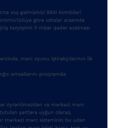
tına xoş gəlmisiniz! BAXI kombiləri
zunömürlülüyə görə ustalar arasında
giriş təzyiqinin 5 mbar qədər azalması
ərzində, mərc oyunu iştirakçılarının ilk
anğıc əmsallarını proqramda
liklər öyrənilməzdən və mərkəzi mərc
tutulan şərtlərə uyğun olaraq
or mərkəzi mərc sisteminin bu udan
ər. Verilən mərc bileti itərsə, tam və