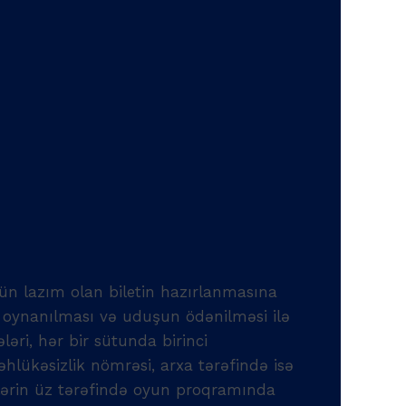
n lazım olan biletin hazırlanmasına
n oynanılması və uduşun ödənilməsi ilə
ləri, hər bir sütunda birinci
təhlükəsizlik nömrəsi, arxa tərəfində isə
etlərin üz tərəfində oyun proqramında