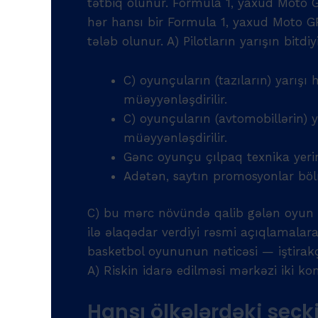
tətbiq olunur. Formula 1, yaxud Moto G
hər hansı bir Formula 1, yaxud Moto GP
tələb olunur. A) Pilotların yarışın bitd
C) oyunçuların (tazıların) yarış
müəyyənləşdirilir.
C) oyunçuların (avtomobillərin) 
müəyyənləşdirilir.
Gənc oyunçu çılpaq texnika yerinə
Adətən, saytın promosyonlar böl
C) bu mərc növündə qalib gələn oyun n
ilə əlaqədar verdiyi rəsmi açıqlamalar
basketbol oyununun nəticəsi — iştirak
A) Riskin idarə edilməsi mərkəzi iki k
Hansı ölkələrdəki seçk