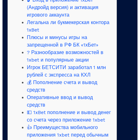
(Андройд версия) и активация
игрового аккаунта
Легальна ли букмекерская контора
1xBet
Плюсы и минусы игры на
запрещенной в РФ БК «1хБет»
? Разнообразие возможностей в
1xbet и популярные акции
Игрок БЕТСИТИ заработал 1 млн
рублей с экспресса на КХЛ
💰 Пополнение счета и вывод
средств
Оперативные ввод и вывод
средств
💵 1xBet пополнение и вывод денег
со счета через приложение 1xbet
👍 Преимущества мобильного
приложения 1xbet перед обычным