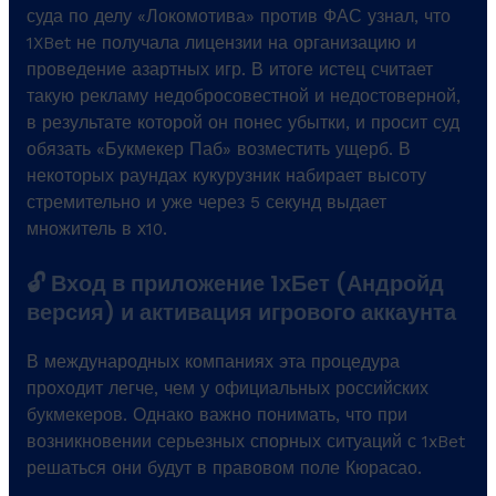
суда по делу «Локомотива» против ФАС узнал, что
1XBet не получала лицензии на организацию и
проведение азартных игр. В итоге истец считает
такую рекламу недобросовестной и недостоверной,
в результате которой он понес убытки, и просит суд
обязать «Букмекер Паб» возместить ущерб. В
некоторых раундах кукурузник набирает высоту
стремительно и уже через 5 секунд выдает
множитель в х10.
🔓 Вход в приложение 1хБет (Андройд
версия) и активация игрового аккаунта
В международных компаниях эта процедура
проходит легче, чем у официальных российских
букмекеров. Однако важно понимать, что при
возникновении серьезных спорных ситуаций с 1xBet
решаться они будут в правовом поле Кюрасао.