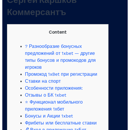
Коммерсантъ
Content
? Разнообразие бонусных
предложений от 1xbet — другие
типы бонусов и промокодов для
игроков
Промокод 1xBet при регистрации
Ставки на спорт
Особенности приложения:
Отзывы о БК 1xbet
⭐ Функционал мобильного
приложения 1хбет
Бонусы и Акции 1xbet
Фрибеты или бесплатные ставки
🔓 Вход в приложение 1хБет