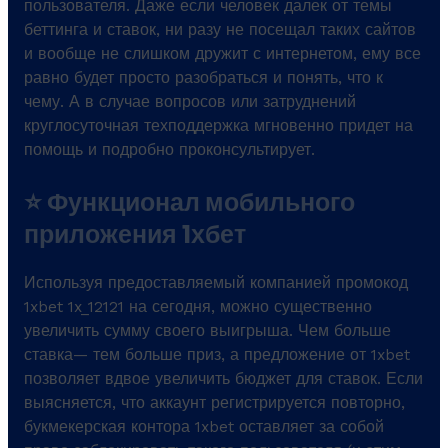
пользователя. Даже если человек далек от темы
беттинга и ставок, ни разу не посещал таких сайтов
и вообще не слишком дружит с интернетом, ему все
равно будет просто разобраться и понять, что к
чему. А в случае вопросов или затруднений
круглосуточная техподдержка мгновенно придет на
помощь и подробно проконсультирует.
⭐ Функционал мобильного
приложения 1хбет
Используя предоставляемый компанией промокод
1xbet 1x_12121 на сегодня, можно существенно
увеличить сумму своего выигрыша. Чем больше
ставка— тем больше приз, а предложение от 1xbet
позволяет вдвое увеличить бюджет для ставок. Если
выясняется, что аккаунт регистрируется повторно,
букмекерская контора 1xbet оставляет за собой