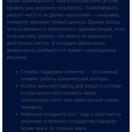
право заблокировать такого пользователя (и этим
правом она уверенно пользуется). Заблокировать
аккаунт могут и за другие нарушения — например,
неверное указание личных данных. Однако всегда
есть возможность обратиться к администрации, если
пользователь уверен, что ничего не нарушал и
действовал честно. В ситуации обязательно
внимательно разберутся и примут справедливое
решение.
Служба поддержки клиентов — это важный
элемент работы букмекерской конторы.
Кстати, забытый пароль для входа в систему
всегда можно восстановить через
электронную почту или привязанный номер
телефона.
Компания создана в 2007 году и работает по
лицензии островного государства Кюрасао
более чем в 50 странах мира.