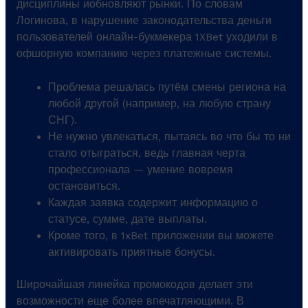
дисциплины иобновляют рынки. По словам
Логинова, в нарушение законодательства деньги
пользователей онлайн-букмекера 1XBet уходили в
офшорную компанию через платежные системы.
Проблема решалась путём смены региона на
любой другой (например, на любую страну
СНГ).
Не нужно увлекаться, пытаясь во что бы то ни
стало отыграться, ведь главная черта
профессионала — умение вовремя
остановиться.
Каждая заявка содержит информацию о
статусе, сумме, дате выплаты.
Кроме того, в 1xBet приложении вы можете
активировать приятные бонусы.
Широчайшая линейка промокодов делает эти
возможности еще более впечатляющими. В