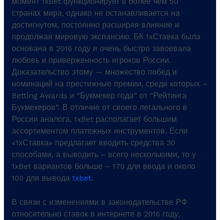
момент 1xBet функционирует в более чем 50
странах мира, однако не останавливается на
достигнутом, постоянно расширяя влияние и
продолжая мировую экспансию. БК 1xСтавка была
основана в 2016 году и очень быстро завоевала
любовь и приверженность игроков России.
Доказательство этому — множество побед и
номинаций на престижные премии, среди которых –
Betting Awards и “Букмекер года” от “Рейтинга
Букмекеров”. В отличие от своего легального в
России аналога, 1xBet располагает большим
ассортиментом платежных инструментов. Если
«1хСтавка» предлагает вводить средства 30
способами, а выводить – всего несколькими, то у
1xBet вариантов больше – 170 для ввода и около
100 для вывода
1xbet
.
В связи с изменениями в законодательстве РФ
относительно ставок в интернете в 2016 году,