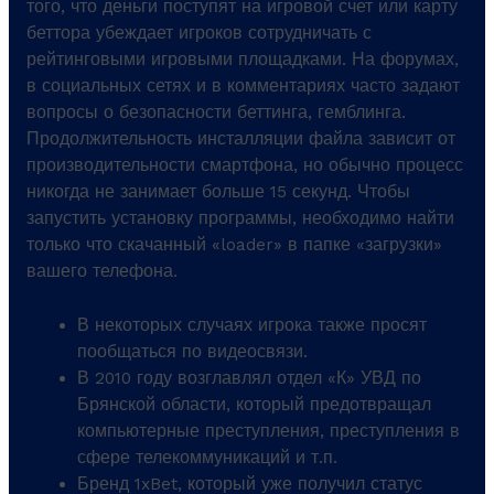
того, что деньги поступят на игровой счет или карту
беттора убеждает игроков сотрудничать с
рейтинговыми игровыми площадками. На форумах,
в социальных сетях и в комментариях часто задают
вопросы о безопасности беттинга, гемблинга.
Продолжительность инсталляции файла зависит от
производительности смартфона, но обычно процесс
никогда не занимает больше 15 секунд. Чтобы
запустить установку программы, необходимо найти
только что скачанный «loader» в папке «загрузки»
вашего телефона.
В некоторых случаях игрока также просят
пообщаться по видеосвязи.
В 2010 году возглавлял отдел «К» УВД по
Брянской области, который предотвращал
компьютерные преступления, преступления в
сфере телекоммуникаций и т.п.
Бренд 1xBet, который уже получил статус