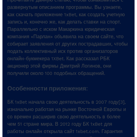
развернутым описанием программы. Вы узнаете,
как скачать приложение 1xBet, как создать учетную
запись и, конечно же, как делать ставки на спорт.
Параллельно с иском Макаркина юридическая
компания «Парлан» объявила на своем сайте, что
собирает заявления от других пострадавших, чтобы
подать коллективный иск против организаторов
онлайн-букмекера 1XBet. Как рассказал РБК
акционер этой фирмы Дмитрий Логинов, они
получили около 100 подобных обращений.
Особенности приложения:
БК 1xBet начала свою деятельность в 2007 году[3],
изначально работая на рынке Восточной Европы и
со времен расширив свою деятельность в более
чем 51 стране мира. В 2012 году БК 1xBet для
работы онлайн открыла сайт 1xbet.com. Гарантия