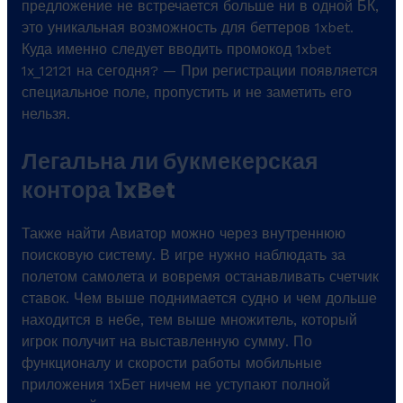
предложение не встречается больше ни в одной БК,
это уникальная возможность для беттеров 1xbet.
Куда именно следует вводить промокод 1xbet
1x_12121 на сегодня? — При регистрации появляется
специальное поле, пропустить и не заметить его
нельзя.
Легальна ли букмекерская
контора 1xBet
Также найти Авиатор можно через внутреннюю
поисковую систему. В игре нужно наблюдать за
полетом самолета и вовремя останавливать счетчик
ставок. Чем выше поднимается судно и чем дольше
находится в небе, тем выше множитель, который
игрок получит на выставленную сумму. По
функционалу и скорости работы мобильные
приложения 1хБет ничем не уступают полной