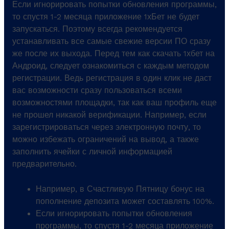
Если игнорировать попытки обновления программы,
то спустя 1-2 месяца приложение 1хБет не будет
запускаться. Поэтому всегда рекомендуется
устанавливать все самые свежие версии ПО сразу
же после их выхода. Перед тем как скачать 1хбет на
Андроид, следует ознакомиться с каждым методом
регистрации. Ведь регистрация в один клик не даст
вас возможности сразу пользоваться всеми
возможностями площадки, так как ваш профиль еще
не прошел никакой верификации. Например, если
зарегистрироваться через электронную почту, то
можно избежать ограничений на вывод, а также
заполнить ячейки с личной информацией
предварительно.
Например, в Счастливую Пятницу бонус на
пополнение депозита может составлять 100%.
Если игнорировать попытки обновления
программы, то спустя 1-2 месяца приложение