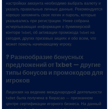
настройках аккаунта необходимо выбрать валюту и
указать правильные личные данные. Рекомендуется
хорошо запомнить свои логин и пароль, которые
указывались при регистрации. Ниже собрана
исчерпывающая информация о букмекерской
конторе 1xbet, об активации промокода 1xbet на
сегодня, других призовых акциях и обо всем, что
может помочь начинающему игроку.
? Разнообразие бонусных
предложений от 1xbet — другие
типы бонусов и промокодов для
игроков
Лицензия на ведение международной деятельности
1xBet была получена в Кюрасао — признанном
центре сертификации игорного бизнеса. На данный