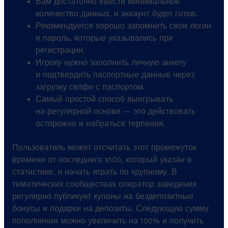
Вам достаточно ввести минимальное
количество данных, и аккаунт будет готов.
Рекомендуется хорошо запомнить свои логин
и пароль, которые указывались при
регистрации.
Игроку нужно заполнить личную анкету
и подтвердить паспортные данные через
загрузку селфи с паспортом.
Самый простой способ выигрывать
на регулярной основе — это действовать
осторожно и набраться терпения.
Пользователь может отсчитать этот промежуток
времени от последнего х100, который указан в
статистике, и начать играть по крупному. В
тематических сообществах оператор заведения
регулярно публикует купоны на бездепозитные
бонусы и подарки на депозиты. Следующую сумму
пополнения можно увеличить на 100% и получить