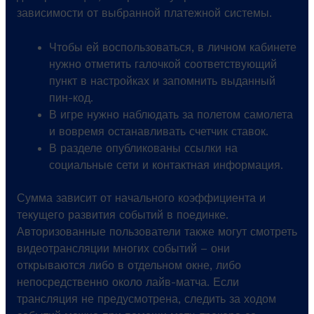
зависимости от выбранной платежной системы.
Чтобы ей воспользоваться, в личном кабинете
нужно отметить галочкой соответствующий
пункт в настройках и запомнить выданный
пин-код.
В игре нужно наблюдать за полетом самолета
и вовремя останавливать счетчик ставок.
В разделе опубликованы ссылки на
социальные сети и контактная информация.
Сумма зависит от начального коэффициента и
текущего развития событий в поединке.
Авторизованные пользователи также могут смотреть
видеотрансляции многих событий – они
открываются либо в отдельном окне, либо
непосредственно около лайв-матча. Если
трансляция не предусмотрена, следить за ходом