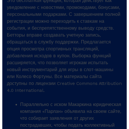
Это бесплатная функция, которая действует как
уведомление с новостями, промокодами, бонусами,
персональными подарками. С завершением полной
регистрации можно переходить к ставкам на
события, и беспрепятственному выводу средств.
Бетторы вправе создавать учетную запись,
обращаться в службу поддержки. Предлагается
опция просмотра спортивных трансляций,
добавления исходов в купон. Выборка функций
расширяется, что позволяет игрокам испытать
новый инструментарий для игры в слот-машины
или Колесо Фортуны. Все материалы сайта
доступны по лицензии Creative Commons Attribution
4.0 International.
Параллельно с иском Макаркина юридическая
компания «Парлан» объявила на своем сайте,
что собирает заявления от других
пострадавших, чтобы подать коллективный