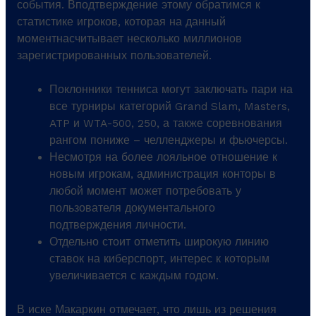
события. Вподтверждение этому обратимся к
статистике игроков, которая на данный
моментнасчитывает несколько миллионов
зарегистрированных пользователей.
Поклонники тенниса могут заключать пари на
все турниры категорий Grand Slam, Masters,
ATP и WTA-500, 250, а также соревнования
рангом пониже – челленджеры и фьючерсы.
Несмотря на более лояльное отношение к
новым игрокам, администрация конторы в
любой момент может потребовать у
пользователя документального
подтверждения личности.
Отдельно стоит отметить широкую линию
ставок на киберспорт, интерес к которым
увеличивается с каждым годом.
В иске Макаркин отмечает, что лишь из решения