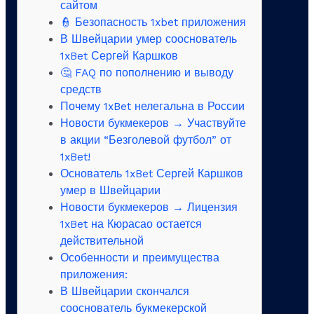
сайтом
👮 Безопасность 1xbet приложения
В Швейцарии умер сооснователь
1xBet Сергей Каршков
🤔 FAQ по пополнению и выводу
средств
Почему 1xBet нелегальна в России
Новости букмекеров → Участвуйте
в акции “Безголевой футбол” от
1xBet!
Основатель 1xBet Сергей Каршков
умер в Швейцарии
Новости букмекеров → Лицензия
1xBet на Кюрасао остается
действительной
Особенности и преимущества
приложения:
В Швейцарии скончался
сооснователь букмекерской