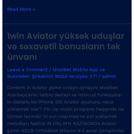
Read More »
1win Aviator yüksək uduşlar
1win
Aviator
və səxavətli bonusların tək
yüksək
ünvanı
uduşlar
və
Leave a Comment
/
MostBet Mobile App və
səxavətli
Bukmeker Şirkətinin Mobil Versiyası 571
/
admin
bonusların
tək
Content in Aviator game onlayn oynayın! Mostbet
ünvanı
Azərbaycanın tətbiq dəstəyi və mövcud funksiyalar
in скачать на iPhone iOS Aviator oyununu necə
yükləmək olar? Pin Up mobil proqramı haqqında nə
bilmək lazımdır in pul cixarmaq və pul yükləmək
metodları Nəticə IN ONLAYN KAZİNONDA Aviator
game NECƏ OYNAMAK Milanın 9 il əvvəl Çempionlar