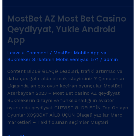
MostBet AZ Most Bet Casino
MostBet
AZ
Qeydiyyat, Yukle Android
Most
App
Bet
Casino
Leave a Comment
/
MostBet Mobile App və
Qeydiyyat,
Bukmeker Şirkətinin Mobil Versiyası 571
/
admin
Yukle
Android
Content BİZLƏ ƏLAQƏ Leadləri, trafiki artırmaq və
App
daha çox gəlir əldə etmək istəyirsiniz ? Çempionlar
Liqasında ən çox oyun keçirən oyunçular MostBet
Azerbaycan 2023 – Most Bet casino AZ qeydiyyat
Bukmekerin dizaynı və funksionallığı in aviator
oyununda qeydiyyat GÜZƏŞT ƏLDƏ EDİN Top Onlayn
Oyunlar XOŞBƏXT AİLƏ ÜÇÜN Əlaqəli yazılar Mərc
marketləri – Təklif olunan seçimlər Müştəri