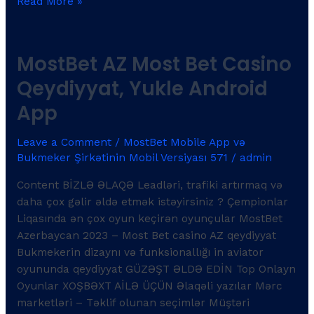
Read More »
MostBet AZ Most Bet Casino
MostBet
AZ
Qeydiyyat, Yukle Android
Most
App
Bet
Casino
Leave a Comment
/
MostBet Mobile App və
Qeydiyyat,
Bukmeker Şirkətinin Mobil Versiyası 571
/
admin
Yukle
Android
Content BİZLƏ ƏLAQƏ Leadləri, trafiki artırmaq və
App
daha çox gəlir əldə etmək istəyirsiniz ? Çempionlar
Liqasında ən çox oyun keçirən oyunçular MostBet
Azerbaycan 2023 – Most Bet casino AZ qeydiyyat
Bukmekerin dizaynı və funksionallığı in aviator
oyununda qeydiyyat GÜZƏŞT ƏLDƏ EDİN Top Onlayn
Oyunlar XOŞBƏXT AİLƏ ÜÇÜN Əlaqəli yazılar Mərc
marketləri – Təklif olunan seçimlər Müştəri