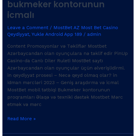
bukmeker kontorunun
bukmeker
icmalı
kontorunun
icmalı
Leave a Comment
/
MostBet AZ Most Bet Casino
Qeydiyyat, Yukle Android App 189
/
admin
Content Promosyonlar və Təkliflər Mostbet
Azərbaycandan olan oyunçulara nə təklif edir PinUp
Casino-da Canlı Diler Ruleti MostBet saytı
Azərbaycandan olan oyunçular üçün əlverişlidirmi.
in qeydiyyat prosesi – Necə qeyd olmaq olar? in
idman mərcləri 2023 – Geniş araşdırma və icmal
MostBet mobil tətbiqi Bukmeker kontorunun
proqramları Əlaqə və texniki dəstək Mostbet Mərc
etmək və mərc
Read More »