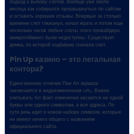
подход к выбору слотов. Вообще уже около
месяца как собирался прошвырнуться по сайтам
и оставить хорошие отзывы. Впервые за столько
времени слот глюканул, начал жрать и потом еще
несколько часов любые слоты этого провайдера
(микрогейминг) были недоступны. Существует
демка, по которой подбираю сначала слот.
Pin Up казино – это легальная
контора?
Единственное отличие Пин Ап зеркала
заключается в видоизмененном URL. Важно
учитывать тот факт изменения касаются не одной
буквы или одного символам, а все адреса. По
сути речь идет о новом наборе символе, которые
не имеют ничего общего с названием
официального сайта.