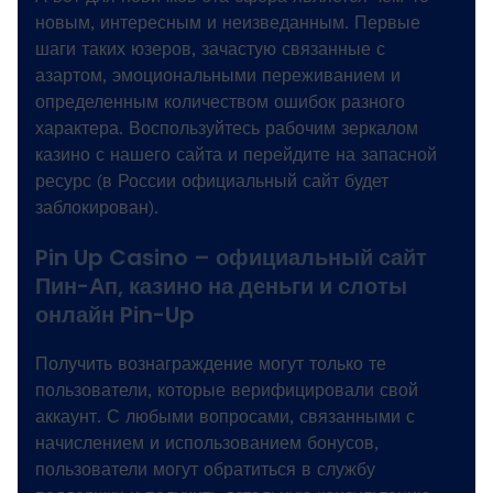
новым, интересным и неизведанным. Первые
шаги таких юзеров, зачастую связанные с
азартом, эмоциональными переживанием и
определенным количеством ошибок разного
характера. Воспользуйтесь рабочим зеркалом
казино с нашего сайта и перейдите на запасной
ресурс (в России официальный сайт будет
заблокирован).
Pin Up Casino – официальный сайт
Пин-Ап, казино на деньги и слоты
онлайн Pin-Up
Получить вознаграждение могут только те
пользователи, которые верифицировали свой
аккаунт. С любыми вопросами, связанными с
начислением и использованием бонусов,
пользователи могут обратиться в службу