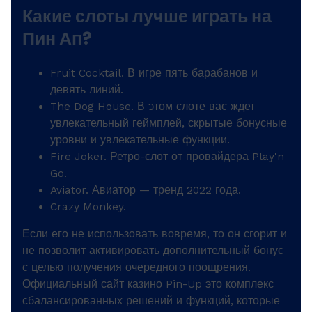
Какие слоты лучше играть на
Пин Ап?
Fruit Cocktail. В игре пять барабанов и
девять линий.
The Dog House. В этом слоте вас ждет
увлекательный геймплей, скрытые бонусные
уровни и увлекательные функции.
Fire Joker. Ретро-слот от провайдера Play'n
Go.
Aviator. Авиатор — тренд 2022 года.
Crazy Monkey.
Если его не использовать вовремя, то он сгорит и
не позволит активировать дополнительный бонус
с целью получения очередного поощрения.
Официальный сайт казино Pin-Up это комплекс
сбалансированных решений и функций, которые