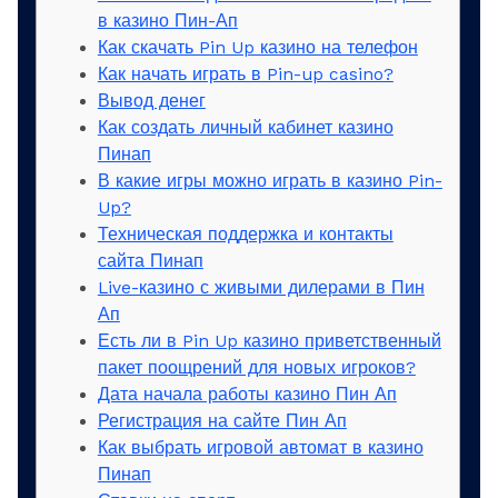
в казино Пин-Ап
Как скачать Pin Up казино на телефон
Как начать играть в Pin-up casino?
Вывод денег
Как создать личный кабинет казино
Пинап
В какие игры можно играть в казино Pin-
Up?
Техническая поддержка и контакты
сайта Пинап
Live-казино с живыми дилерами в Пин
Ап
Есть ли в Pin Up казино приветственный
пакет поощрений для новых игроков?
Дата начала работы казино Пин Ап
Регистрация на сайте Пин Ап
Как выбрать игровой автомат в казино
Пинап