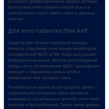
выступают профессиональные дилеры, которые
досконально знают правила каждой игры и в
нужный момент могут помочь клиенту дельным
советом.
Для чего таблетки Пин Ап?
Средство для лечения нарушений эрекции,
является обратимым селективным ингибитором
специфической ФДЭ5 цГМФ. Когда сексуальное
возбуждение вызывает местное высвобождение
оксида азота, ингибирование ФДЭ5 тадалафилом
приводит к повышению уровня цГМФ в
кавернозном теле полового члена.
По моей оценке казино выше среднего уровня с
современными условиями. Меня притянула
возможность расчитываться криптой, слоты моей
тематики и быстрый вывод. Только зачем держать