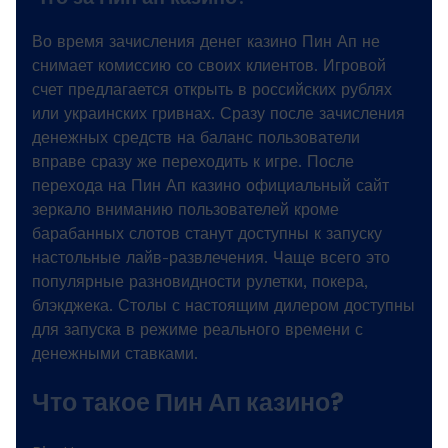
Во время зачисления денег казино Пин Ап не
снимает комиссию со своих клиентов. Игровой
счет предлагается открыть в российских рублях
или украинских гривнах. Сразу после зачисления
денежных средств на баланс пользователи
вправе сразу же переходить к игре. После
перехода на Пин Ап казино официальный сайт
зеркало вниманию пользователей кроме
барабанных слотов станут доступны к запуску
настольные лайв-развлечения. Чаще всего это
популярные разновидности рулетки, покера,
блэкджека. Столы с настоящим дилером доступны
для запуска в режиме реального времени с
денежными ставками.
Что такое Пин Ап казино?