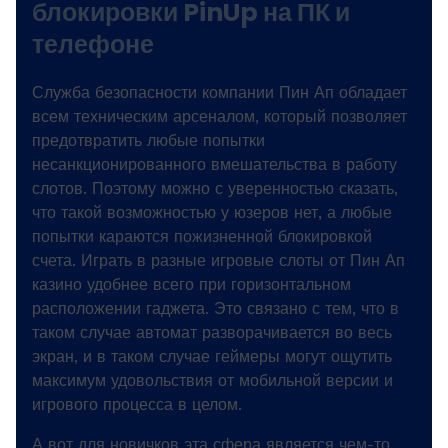
блокировки PinUp на ПК и
телефоне
Служба безопасности компании Пин Ап обладает
всем техническим арсеналом, который позволяет
предотвратить любые попытки
несанкционированного вмешательства в работу
слотов. Поэтому можно с уверенностью сказать,
что такой возможностью у юзеров нет, а любые
попытки караются пожизненной блокировкой
счета. Играть в разные игровые слоты от Пин Ап
казино удобнее всего при горизонтальном
расположении гаджета. Это связано с тем, что в
таком случае автомат разворачивается во весь
экран, и в таком случае геймеры могут ощутить
максимум удовольствия от мобильной версии и
игрового процесса в целом.
А вот для новичков эта сфера является чем-то