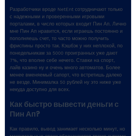
Разработчики вроде NetEnt сотрудничают только
с надежными и проверенными игровыми
порталами, в число которых входит Пин Ап. Лично
мне Пин Ап нравится, если играешь постоянно и
пополняешь счет, то часто можно получить
фриспины просто так. Кэшбэк у них неплохой, по
понедельникам за 5000 проигранных уже дают
7%, что вполне себе нечего. Ставки на спорт,
лайв казино ну и очень много автоматов. Более
менее вменяемый сапорт, что встретишь далеко
не везде. Минималка 50 рублей ну это ниже уже
некуда доступно для всех.
Как быстро вывести деньги с
Пин Ап?
Как правило, вывод занимает несколько минут, но