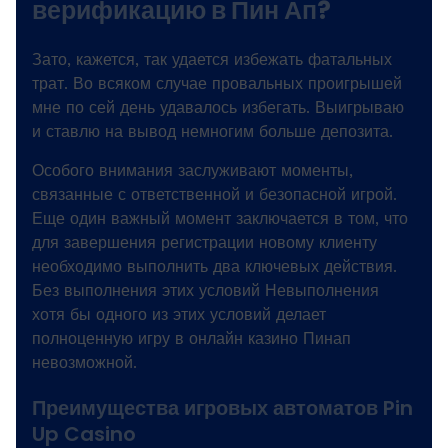
верификацию в Пин Ап?
Зато, кажется, так удается избежать фатальных
трат. Во всяком случае провальных проигрышей
мне по сей день удавалось избегать. Выигрываю
и ставлю на вывод немногим больше депозита.
Особого внимания заслуживают моменты,
связанные с ответственной и безопасной игрой.
Еще один важный момент заключается в том, что
для завершения регистрации новому клиенту
необходимо выполнить два ключевых действия.
Без выполнения этих условий Невыполнения
хотя бы одного из этих условий делает
полноценную игру в онлайн казино Пинап
невозможной.
Преимущества игровых автоматов Pin
Up Casino