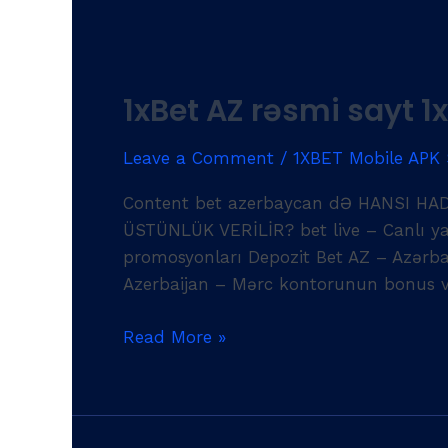
1xBet AZ rəsmi sayt 
1xBet
AZ
rəsmi
Leave a Comment
/
1XBET Mobile APK 
sayt
Content bet azerbaycan dƏ HANSI
1xBet
ÜSTÜNLÜK VERİLİR? bet live – Canlı y
Azərbaycan
promosyonları Depozit Bet AZ – Azər
bukmeker
Azerbaijan – Mərc kontorunun bonus v
kontoru,
bonuslar,
Read More »
APK