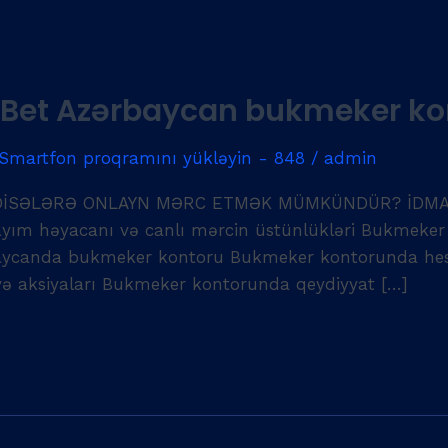
1xBet Azərbaycan bukmeker ko
Smartfon proqramını yükləyin - 848
/
admin
 HADİSƏLƏRƏ ONLAYN MƏRC ETMƏK MÜMKÜNDÜR? İDM
ayım həyacanı və canlı mərcin üstünlükləri Bukmeker
baycanda bukmeker kontoru Bukmeker kontorunda hesa
ə aksiyaları Bukmeker kontorunda qeydiyyat […]