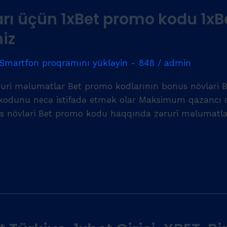
rı üçün 1xBet promo kodu 1x
iz
Smartfon proqramını yükləyin - 848
/
admin
ri məlumatlar Bet promo kodlarının bonus növləri Bu
odunu necə istifadə etmək olar Maksimum qazancı o
s növləri Bet promo kodu haqqında zəruri məlumatlar